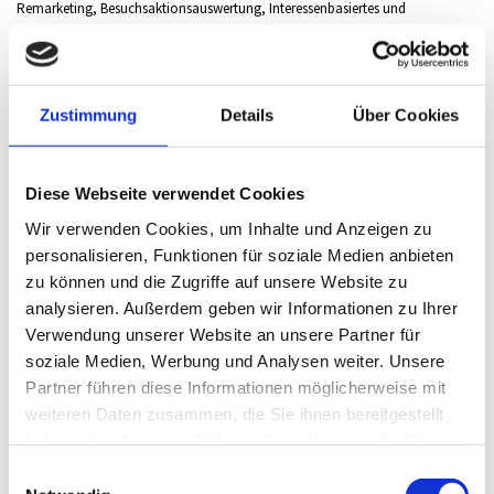
Remarketing, Besuchsaktionsauswertung, Interessenbasiertes und
verhaltensbezogenes Marketing, Profiling (Erstellen von Nutzerprofilen),
Konversionsmessung (Messung der Effektivität von Marketingmaßnahmen),
Reichweitenmessung (z.B. Zugriffsstatistiken, Erkennung wiederkehrender
Besucher), Zielgruppenbildung (Bestimmung von für Marketingzwecke
Zustimmung
Details
Über Cookies
relevanten Zielgruppen oder sonstige Ausgabe von Inhalten), Cross-Device
Tracking (geräteübergreifende Verarbeitung von Nutzerdaten für
Marketingzwecke), Clicktracking.
In diesen Zwecken liegt auch unser berechtigtes Interesse in der Verarbeitung
Diese Webseite verwendet Cookies
der personenbezogenen Daten nach Art. 6 Abs. 1 lit. f EU-DSGVO.
Wir verwenden Cookies, um Inhalte und Anzeigen zu
Zwecke der Datenverarbeitung sind
personalisieren, Funktionen für soziale Medien anbieten
Tracking (z.B. interessens-/verhaltensbezogenes Profiling, Nutzung
zu können und die Zugriffe auf unsere Website zu
von Cookies)
analysieren. Außerdem geben wir Informationen zu Ihrer
Remarketing
Verwendung unserer Website an unsere Partner für
Besuchsaktionsauswertung
soziale Medien, Werbung und Analysen weiter. Unsere
Interessenbasiertes und verhaltensbezogenes Marketing
Partner führen diese Informationen möglicherweise mit
Profiling (Erstellen von Nutzerprofilen)
weiteren Daten zusammen, die Sie ihnen bereitgestellt
Konversionsmessung (Messung der Effektivität von
haben oder die sie im Rahmen Ihrer Nutzung der Dienste
Marketingmaßnahmen)
gesammelt haben.
Einwilligungsauswahl
Reichweitenmessung (z.B. Zugriffsstatistiken, Erkennung