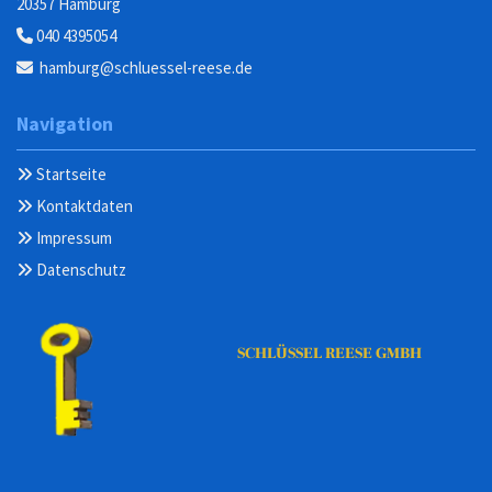
20357 Hamburg
040 4395054

hamburg@schluessel-reese.de

Navigation
Startseite

Kontaktdaten

Impressum

Datenschutz

SCHLÜSSEL REESE GMBH