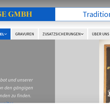
SE GMBH
Traditio
EL
GRAVUREN
ZUSATZSICHERUNGEN
ÜBER UNS
bot und unserer
von den gängigen
nden zu finden.
weiter.