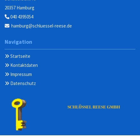
20357 Hamburg
040 4395054

hamburg@schluessel-reese.de

Navigation
Startseite

Kontaktdaten

Impressum

Datenschutz

SCHLÜSSEL REESE GMBH