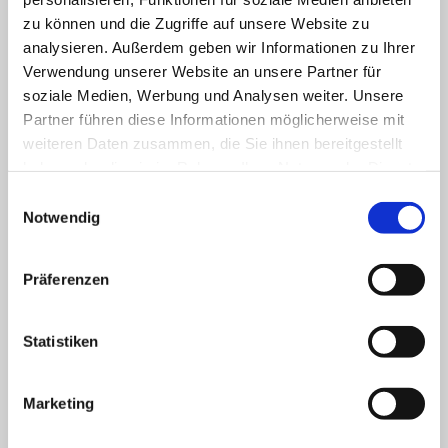
Hersteller haben wir die Schlüsselrohlinge auf
zu können und die Zugriffe auf unsere Website zu
Lager! Egal ob für Pkw, Lkw oder Motorräder.
analysieren. Außerdem geben wir Informationen zu Ihrer
Verwendung unserer Website an unsere Partner für
soziale Medien, Werbung und Analysen weiter. Unsere
Partner führen diese Informationen möglicherweise mit
weiteren Daten zusammen, die Sie ihnen bereitgestellt
haben oder die sie im Rahmen Ihrer Nutzung der Dienste
gesammelt haben.
Einwilligungsauswahl
Notwendig
Präferenzen
Statistiken
Marketing